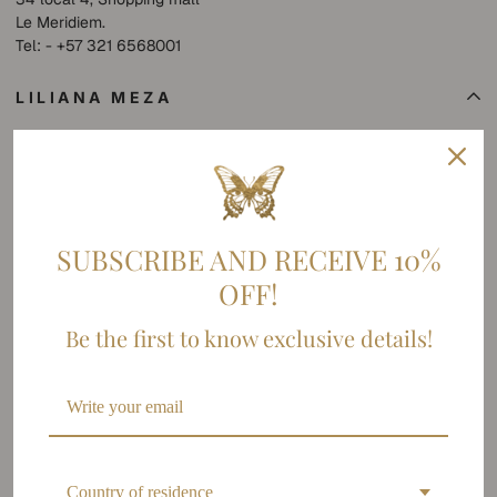
Le Meridiem.
Tel: - +57 321 6568001
LILIANA MEZA
Collections
SHOP
Sobre nosotros
SUMMER SALE
SUBSCRIBE AND RECEIVE 10%
OFF!
INFORMACIÓN
Be the first to know exclusive details!
Contacto
Venta Al Por Mayor
FAQs
Política de Envíos
Política de Cambios
Country of residence