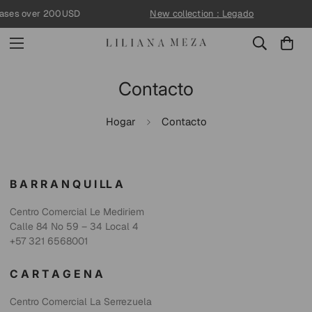
↵
↵
↵
↵
Skip to content
Skip to menu
Skip to footer
Open Accessibility Widget
ases over 200USD
New collection : Legado
Contacto
Hogar
Contacto
B A R R A N Q U I LL A
Centro Comercial Le Mediriem
Calle 84 No 59 – 34 Local 4
+57 321 6568001
C A R T A G E N A
Centro Comercial La Serrezuela