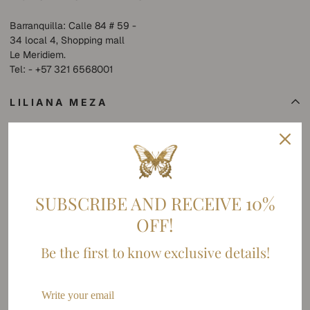
Barranquilla: Calle 84 # 59 -
34 local 4, Shopping mall
Le Meridiem.
Tel: - +57 321 6568001
LILIANA MEZA
Collections
SHOP
Sobre nosotros
SUMMER SALE
SUBSCRIBE AND RECEIVE 10%
OFF!
INFORMACIÓN
Be the first to know exclusive details!
Contacto
Venta Al Por Mayor
FAQs