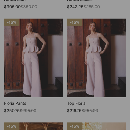
Precio
Precio
Precio
Precio
$306.00
$360.00
$242.25
$285.00
de
regular
de
regular
venta
venta
15%
15%
Floria Pants
Top Floria
Precio
Precio
Precio
Precio
$250.75
$295.00
$216.75
$255.00
de
regular
de
regular
venta
venta
15%
15%