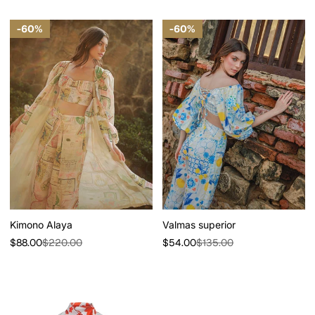
60%
60%
Kimono Alaya
Valmas superior
Precio
Precio
Precio
Precio
$88.00
$220.00
$54.00
$135.00
de
regular
de
regular
venta
venta