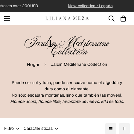
↵
↵
↵
↵
Skip to content
Skip to menu
Skip to footer
Open Accessibility Widget
hases over 200USD
New collection : Legado
Jardín Mediterrane
Collection
Hogar
Jardín Mediterrane Collection
Puede ser sol y luna, puede ser suave como el algodón y
dura como el diamante.
No sólo escalará montañas, sino que también las moverá.
Florece ahora, florece libre, levántate de nuevo. Ella es todo.
Filtro
Características