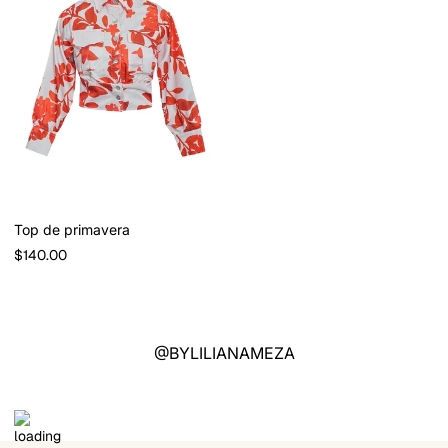
Top de primavera
Precio
$140.00
regular
@BYLILIANAMEZA